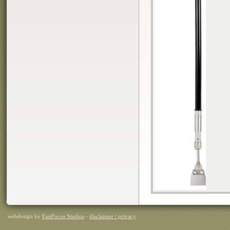
webdesign by
FastFocus Studios
-
disclaimer / privacy