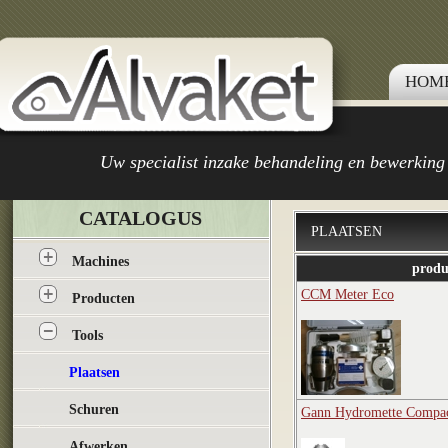
HOM
Uw specialist inzake behandeling en bewerking
CATALOGUS
PLAATSEN
Machines
produ
CCM Meter Eco
Producten
Tools
Plaatsen
Schuren
Gann Hydromette Compa
Afwerken