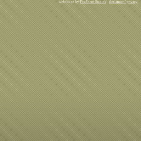
webdesign by
FastFocus Studios
-
disclaimer / privacy