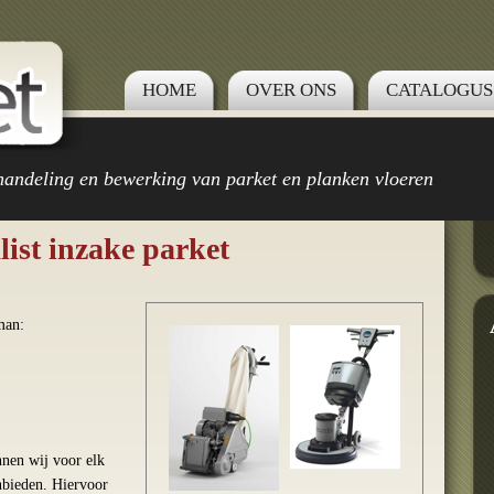
HOME
OVER ONS
CATALOGUS
handeling en bewerking van parket en planken vloeren
list inzake parket
man:
nen wij voor elk
nbieden. Hiervoor