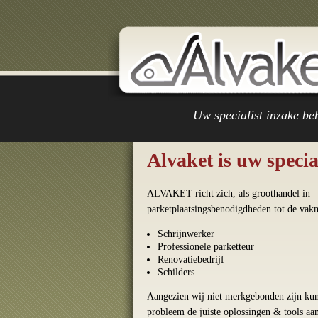
Uw specialist inzake be
Alvaket is uw specia
ALVAKET richt zich, als groothandel in
parketplaatsingsbenodigdheden tot de vak
Schrijnwerker
Professionele parketteur
Renovatiebedrijf
Schilders...
Aangezien wij niet merkgebonden zijn kun
probleem de juiste oplossingen & tools aa