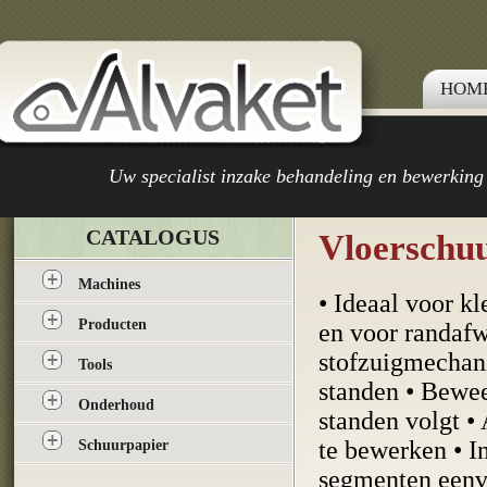
HOM
Uw specialist inzake behandeling en bewerking
CATALOGUS
Vloerschu
Machines
• Ideaal voor k
Producten
en voor randafw
stofzuigmechani
Tools
standen • Bewee
Onderhoud
standen volgt •
te bewerken • I
Schuurpapier
segmenten eenv