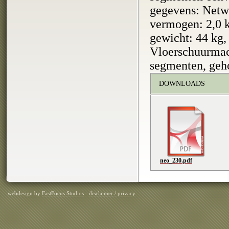
gegevens: Netw
vermogen: 2,0 
gewicht: 44 kg,
Vloerschuurmac
segmenten, geh
DOWNLOADS
neo_230.pdf
webdesign by
FastFocus Studios
-
disclaimer / privacy