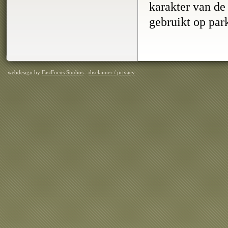
karakter van de
gebruikt op par
webdesign by
FastFocus Studios
-
disclaimer / privacy