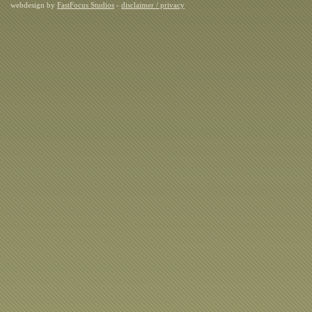
webdesign by
FastFocus Studios
-
disclaimer / privacy