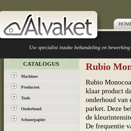
HOM
Uw specialist inzake behandeling en bewerking
CATALOGUS
Rubio Mon
Machines
Rubio Monocoat
Producten
klaar product d
Tools
onderhoud van 
parket. Deze be
Onderhoud
de kleurintensit
Schuurpapier
De frequentie v