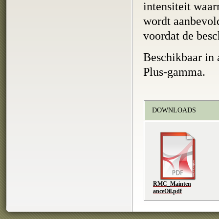
intensiteit waa
wordt aanbevold
voordat de besc
Beschikbaar in
Plus-gamma.
DOWNLOADS
RMC_Mainten
anceOil.pdf